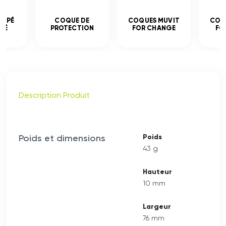
EMPÉ
COQUE DE
COQUES MUVIT
COQ
CÉ
PROTECTION
FOR CHANGE
FO
Description Produit
Poids et dimensions
Poids
43 g
Hauteur
10 mm
Largeur
76 mm