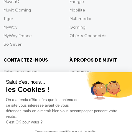
Muvit iO
Energie
Muvit Gaming
Mobilité
Tiger
Multimédia
MyWay
Gaming
MyWay France
Objets Connectés
So Seven
CONTACTEZ-NOUS
À PROPOS DE MUVIT
Entrez en contact
La marque
Paiement sécurisé
Presse
Salut c'est nous...
les Cookies !
Efficacité du service
Confidentialité
Garantie Tiger
Contactez-nous
On a attendu d'être sûrs que le contenu de
ce site vous intéresse avant de vous
FAQ
déranger, mais on aimerait bien vous accompagner pendant votre
visite...
C'est OK pour vous ?
Mentions légales
Consentements certifiés par