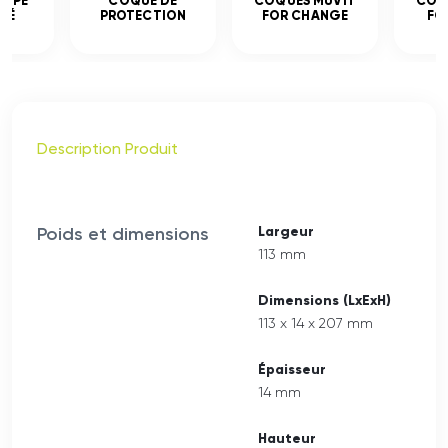
EMPÉ
COQUE DE
COQUES MUVIT
COQ
CÉ
PROTECTION
FOR CHANGE
FO
Description Produit
Poids et dimensions
Largeur
113 mm
Dimensions (LxExH)
113 x 14 x 207 mm
Épaisseur
14 mm
Hauteur