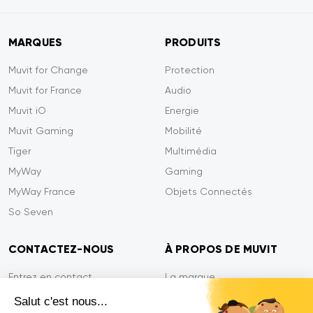
MARQUES
PRODUITS
Muvit for Change
Protection
Muvit for France
Audio
Muvit iO
Energie
Muvit Gaming
Mobilité
Tiger
Multimédia
MyWay
Gaming
MyWay France
Objets Connectés
So Seven
CONTACTEZ-NOUS
À PROPOS DE MUVIT
Entrez en contact
La marque
Paiement sécurisé
Presse
Salut c'est nous...