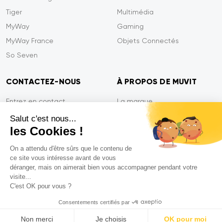
Tiger
Multimédia
MyWay
Gaming
MyWay France
Objets Connectés
So Seven
CONTACTEZ-NOUS
À PROPOS DE MUVIT
Entrez en contact
La marque
Paiement sécurisé
Presse
Salut c'est nous...
les Cookies !
Efficacité du service
Confidentialité
Garantie Tiger
Contactez-nous
On a attendu d'être sûrs que le contenu de
ce site vous intéresse avant de vous
FAQ
déranger, mais on aimerait bien vous accompagner pendant votre
visite...
C'est OK pour vous ?
Mentions légales
Consentements certifiés par
CGVU
Non merci
Je choisis
OK pour moi