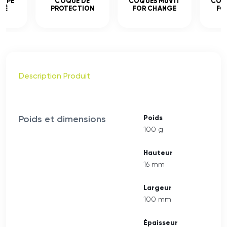
EMPÉ
COQUE DE
COQUES MUVIT
COQ
CÉ
PROTECTION
FOR CHANGE
FO
Description Produit
Poids et dimensions
Poids
100 g
Hauteur
16 mm
Largeur
100 mm
Épaisseur