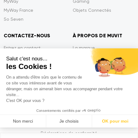
MyWay
Gaming
MyWay France
Objets Connectés
So Seven
CONTACTEZ-NOUS
À PROPOS DE MUVIT
Entrez en contact
La marque
Paiement sécurisé
Presse
Salut c'est nous...
les Cookies !
Efficacité du service
Confidentialité
Garantie Tiger
Contactez-nous
On a attendu d'être sûrs que le contenu de
ce site vous intéresse avant de vous
FAQ
déranger, mais on aimerait bien vous accompagner pendant votre
visite...
C'est OK pour vous ?
Mentions légales
Consentements certifiés par
CGVU
Non merci
Je choisis
OK pour moi
Politique de confidentialité
Axeptio consent
Plataforma de Gestión de Consentimiento: Personaliza tus Op
Déclarations de conformité