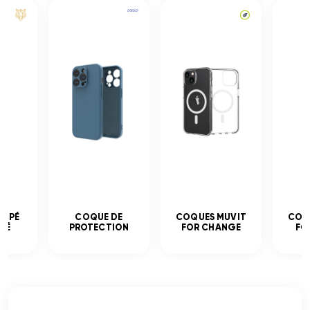
EMPÉ
COQUE DE
COQUES MUVIT
COQ
CÉ
PROTECTION
FOR CHANGE
FO