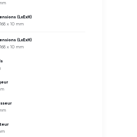
 mm
ensions (LxExH)
 168 x 10 mm
ensions (LxExH)
 168 x 10 mm
ds
g
geur
mm
isseur
 mm
teur
mm