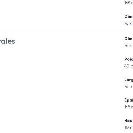
168
Dim
76 x
Dim
rales
76 x
Poi
60 
Lar
76 
Épa
168
Hau
10 