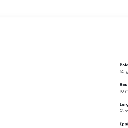
Poi
60 
Hau
10 
Lar
76 
Épa