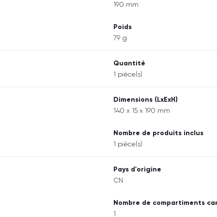
190 mm
Poids
79 g
Quantité
1 pièce(s)
Dimensions (LxExH)
140 x 15 x 190 mm
Nombre de produits inclus
1 pièce(s)
Pays d'origine
CN
Nombre de compartiments ca
1