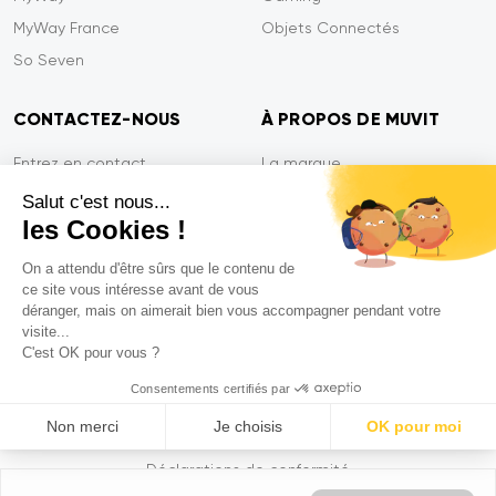
MyWay France
Objets Connectés
So Seven
CONTACTEZ-NOUS
À PROPOS DE MUVIT
Entrez en contact
La marque
Paiement sécurisé
Presse
Salut c'est nous...
les Cookies !
Efficacité du service
Confidentialité
Garantie Tiger
Contactez-nous
On a attendu d'être sûrs que le contenu de
ce site vous intéresse avant de vous
FAQ
déranger, mais on aimerait bien vous accompagner pendant votre
visite...
C'est OK pour vous ?
Mentions légales
Consentements certifiés par
CGVU
Non merci
Je choisis
OK pour moi
Politique de confidentialité
Axeptio consent
Plataforma de Gestión de Consentimiento: Personaliza tus Op
Déclarations de conformité