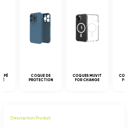
EMPÉ
COQUE DE
COQUES MUVIT
COQ
CÉ
PROTECTION
FOR CHANGE
FO
Description Produit