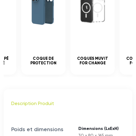
EMPÉ
COQUE DE
COQUES MUVIT
COQ
CÉ
PROTECTION
FOR CHANGE
FO
Description Produit
Poids et dimensions
Dimensions (LxExH)
30 x 80 x 165 mm