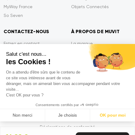
MyWay France
Objets Connectés
So Seven
CONTACTEZ-NOUS
À PROPOS DE MUVIT
Entrez en contact
La marque
Paiement sécurisé
Presse
Salut c'est nous...
les Cookies !
Efficacité du service
Confidentialité
Garantie Tiger
Contactez-nous
On a attendu d'être sûrs que le contenu de
ce site vous intéresse avant de vous
FAQ
déranger, mais on aimerait bien vous accompagner pendant votre
visite...
C'est OK pour vous ?
Mentions légales
Consentements certifiés par
CGVU
Non merci
Je choisis
OK pour moi
Politique de confidentialité
Axeptio consent
Plataforma de Gestión de Consentimiento: Personaliza tus Op
Déclarations de conformité