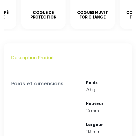
EMPÉ
COQUE DE
COQUES MUVIT
COQ
CÉ
PROTECTION
FOR CHANGE
FO
Description Produit
Poids et dimensions
Poids
70 g
Hauteur
14 mm
Largeur
113 mm