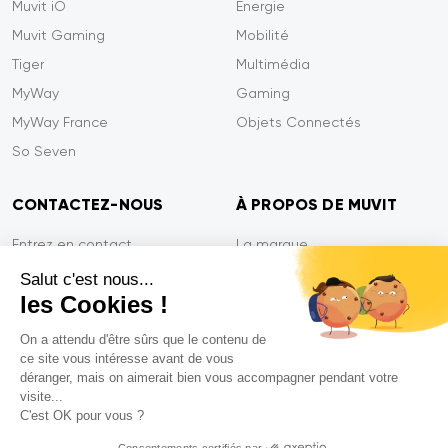
Muvit iO
Energie
Muvit Gaming
Mobilité
Tiger
Multimédia
MyWay
Gaming
MyWay France
Objets Connectés
So Seven
CONTACTEZ-NOUS
À PROPOS DE MUVIT
Entrez en contact
La marque
Paiement sécurisé
Presse
Salut c'est nous...
les Cookies !
Efficacité du service
Confidentialité
Garantie Tiger
Contactez-nous
On a attendu d'être sûrs que le contenu de
ce site vous intéresse avant de vous
FAQ
déranger, mais on aimerait bien vous accompagner pendant votre
visite...
C'est OK pour vous ?
Mentions légales
Consentements certifiés par