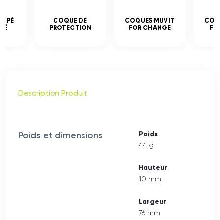
EMPÉ
COQUE DE
COQUES MUVIT
COQ
CÉ
PROTECTION
FOR CHANGE
FO
Description Produit
Poids et dimensions
Poids
44 g
Hauteur
10 mm
Largeur
76 mm