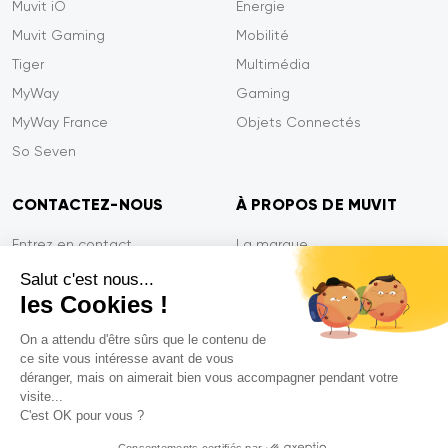
Muvit iO
Energie
Muvit Gaming
Mobilité
Tiger
Multimédia
MyWay
Gaming
MyWay France
Objets Connectés
So Seven
CONTACTEZ-NOUS
À PROPOS DE MUVIT
Entrez en contact
La marque
Paiement sécurisé
Presse
Salut c'est nous...
les Cookies !
Efficacité du service
Confidentialité
Garantie Tiger
Contactez-nous
On a attendu d'être sûrs que le contenu de
ce site vous intéresse avant de vous
FAQ
déranger, mais on aimerait bien vous accompagner pendant votre
visite...
C'est OK pour vous ?
Mentions légales
Consentements certifiés par