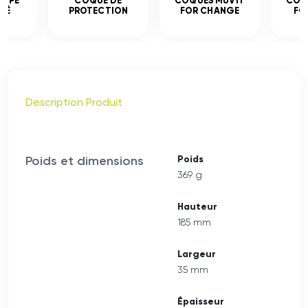
EMPÉ
COQUE DE
COQUES MUVIT
COQ
CÉ
PROTECTION
FOR CHANGE
FO
Description Produit
Poids et dimensions
Poids
369 g
Hauteur
185 mm
Largeur
35 mm
Épaisseur