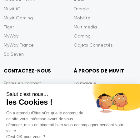
Muvit iO
Energie
Muvit Gaming
Mobilité
Tiger
Multimédia
MyWay
Gaming
MyWay France
Objets Connectés
So Seven
CONTACTEZ-NOUS
À PROPOS DE MUVIT
Entrez en contact
La marque
Paiement sécurisé
Presse
Salut c'est nous...
les Cookies !
Efficacité du service
Confidentialité
Garantie Tiger
Contactez-nous
On a attendu d'être sûrs que le contenu de
ce site vous intéresse avant de vous
FAQ
déranger, mais on aimerait bien vous accompagner pendant votre
visite...
C'est OK pour vous ?