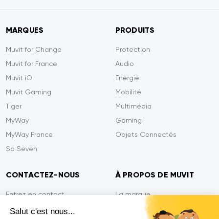
MARQUES
PRODUITS
Muvit for Change
Protection
Muvit for France
Audio
Muvit iO
Energie
Muvit Gaming
Mobilité
Tiger
Multimédia
MyWay
Gaming
MyWay France
Objets Connectés
So Seven
CONTACTEZ-NOUS
À PROPOS DE MUVIT
Entrez en contact
La marque
Paiement sécurisé
Presse
Salut c'est nous...