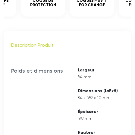
EMPÉ
COQUE DE
COQUES MUVIT
COQ
CÉ
PROTECTION
FOR CHANGE
FO
Description Produit
Poids et dimensions
Largeur
84 mm
Dimensions (LxExH)
84 x 169 x 10 mm
Épaisseur
169 mm
Hauteur