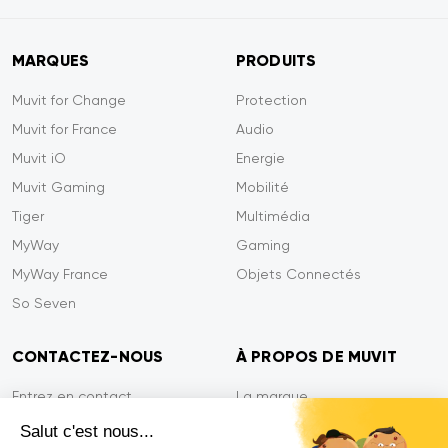
MARQUES
PRODUITS
Muvit for Change
Protection
Muvit for France
Audio
Muvit iO
Energie
Muvit Gaming
Mobilité
Tiger
Multimédia
MyWay
Gaming
MyWay France
Objets Connectés
So Seven
CONTACTEZ-NOUS
À PROPOS DE MUVIT
Entrez en contact
La marque
Paiement sécurisé
Presse
Salut c'est nous...