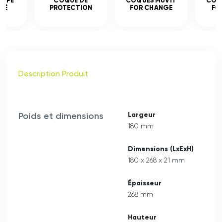
EMPÉ
COQUE DE
COQUES MUVIT
COQ
CÉ
PROTECTION
FOR CHANGE
FO
Description Produit
Poids et dimensions
Largeur
180 mm
Dimensions (LxExH)
180 x 268 x 21 mm
Épaisseur
268 mm
Hauteur