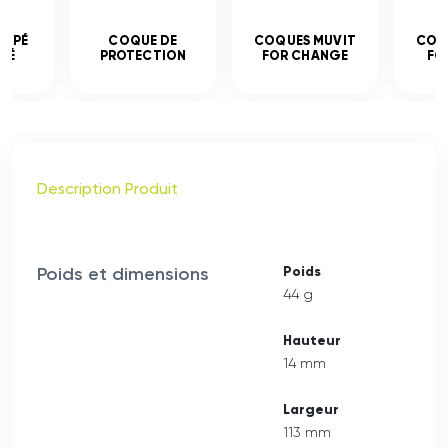
EMPÉ
COQUE DE
COQUES MUVIT
COQ
CÉ
PROTECTION
FOR CHANGE
FO
Description Produit
Poids et dimensions
Poids
44 g
Hauteur
14 mm
Largeur
113 mm