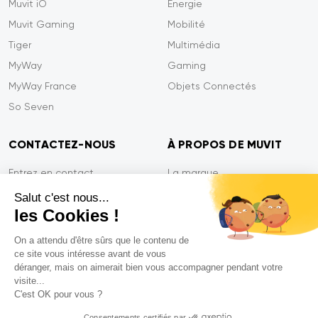
Muvit iO
Energie
Muvit Gaming
Mobilité
Tiger
Multimédia
MyWay
Gaming
MyWay France
Objets Connectés
So Seven
CONTACTEZ-NOUS
À PROPOS DE MUVIT
Entrez en contact
La marque
Paiement sécurisé
Presse
Salut c'est nous...
les Cookies !
Efficacité du service
Confidentialité
Garantie Tiger
Contactez-nous
On a attendu d'être sûrs que le contenu de
ce site vous intéresse avant de vous
FAQ
déranger, mais on aimerait bien vous accompagner pendant votre
visite...
C'est OK pour vous ?
Mentions légales
Consentements certifiés par