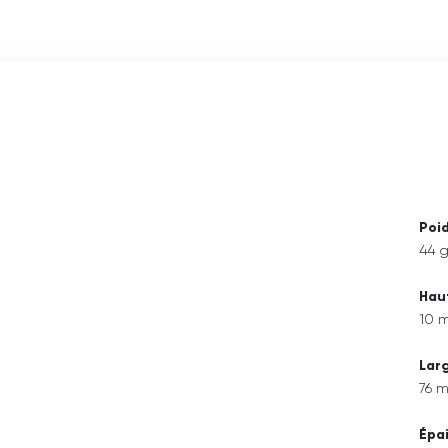
Poi
44 
Hau
10 
Lar
76 
Épa