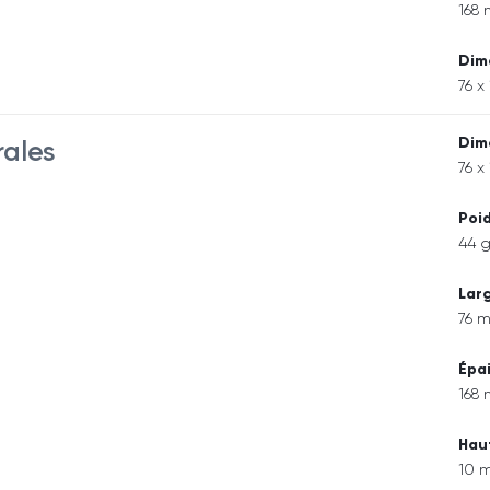
168
Dim
76 x
Dim
rales
76 x
Poi
44 
Lar
76 
Épa
168
Hau
10 