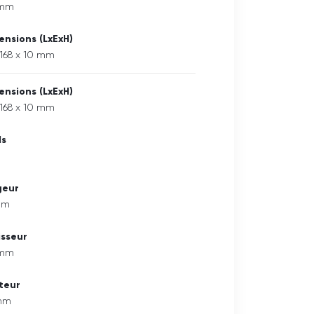
 mm
ensions (LxExH)
 168 x 10 mm
ensions (LxExH)
 168 x 10 mm
ds
g
geur
mm
isseur
 mm
teur
mm