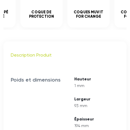
EMPÉ
COQUE DE
COQUES MUVIT
COQ
CÉ
PROTECTION
FOR CHANGE
FO
Description Produit
Poids et dimensions
Hauteur
1 mm
Largeur
93 mm
Épaisseur
194 mm