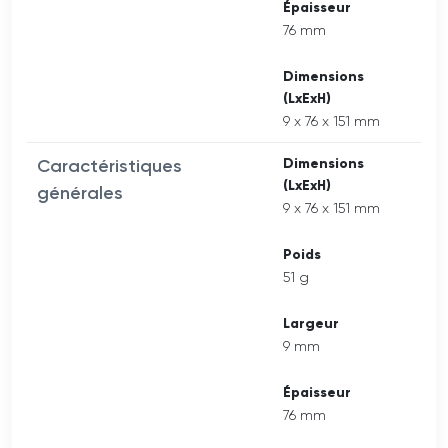
Épaisseur
76 mm
Dimensions
(LxExH)
9 x 76 x 151 mm
Caractéristiques
Dimensions
(LxExH)
générales
9 x 76 x 151 mm
Poids
51 g
Largeur
9 mm
Épaisseur
76 mm