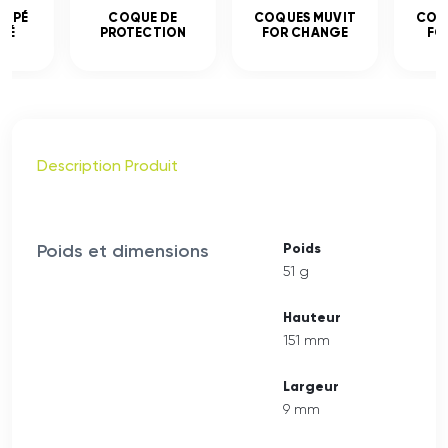
EMPÉ
COQUE DE
COQUES MUVIT
COQ
CÉ
PROTECTION
FOR CHANGE
FO
Description Produit
Poids et dimensions
Poids
51 g
Hauteur
151 mm
Largeur
9 mm