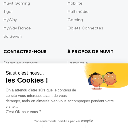
Muvit Gaming
Mobilité
Tiger
Multimédia
MyWay
Gaming
MyWay France
Objets Connectés
So Seven
CONTACTEZ-NOUS
À PROPOS DE MUVIT
Entrez en contact
La marque
Paiement sécurisé
Presse
Salut c'est nous...
les Cookies !
Efficacité du service
Confidentialité
Garantie Tiger
Contactez-nous
On a attendu d'être sûrs que le contenu de
ce site vous intéresse avant de vous
FAQ
déranger, mais on aimerait bien vous accompagner pendant votre
visite...
C'est OK pour vous ?
Mentions légales
Consentements certifiés par
CGVU