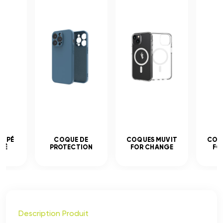
EMPÉ
COQUE DE
COQUES MUVIT
COQ
CÉ
PROTECTION
FOR CHANGE
FO
Description Produit