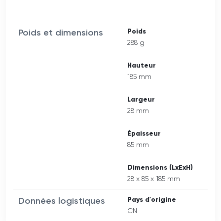
Poids et dimensions
Poids
288 g
Hauteur
185 mm
Largeur
28 mm
Épaisseur
85 mm
Dimensions (LxExH)
28 x 85 x 185 mm
Données logistiques
Pays d'origine
CN