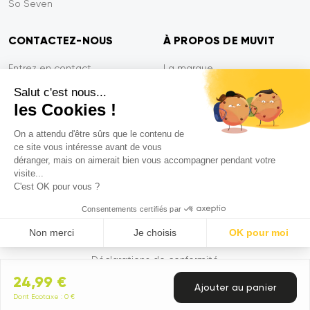
So Seven
CONTACTEZ-NOUS
À PROPOS DE MUVIT
Entrez en contact
La marque
Paiement sécurisé
Presse
Salut c'est nous...
les Cookies !
Efficacité du service
Confidentialité
Garantie Tiger
Contactez-nous
On a attendu d'être sûrs que le contenu de
ce site vous intéresse avant de vous
FAQ
déranger, mais on aimerait bien vous accompagner pendant votre
visite...
C'est OK pour vous ?
Mentions légales
Consentements certifiés par
CGVU
Non merci
Je choisis
OK pour moi
Politique de confidentialité
Axeptio consent
Plataforma de Gestión de Consentimiento: Personaliza tus Op
Déclarations de conformité
24,99 €
Nuestra plataforma te permite personalizar y gestionar tus ajus
Ajouter au panier
© 2026 Muvit. All rights reserved
Dont Ecotaxe : 0 €