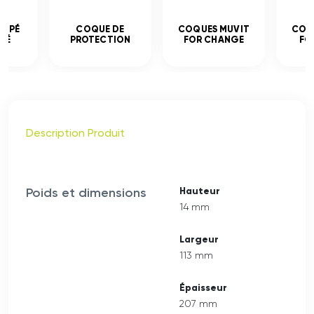
EMPÉ
COQUE DE
COQUES MUVIT
COQ
CÉ
PROTECTION
FOR CHANGE
FO
Description Produit
Poids et dimensions
Hauteur
14 mm
Largeur
113 mm
Épaisseur
207 mm