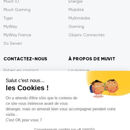
Muvit iO
Energie
Muvit Gaming
Mobilité
Tiger
Multimédia
MyWay
Gaming
MyWay France
Objets Connectés
So Seven
CONTACTEZ-NOUS
À PROPOS DE MUVIT
Entrez en contact
La marque
Paiement sécurisé
Presse
Salut c'est nous...
les Cookies !
Efficacité du service
Confidentialité
Garantie Tiger
Contactez-nous
On a attendu d'être sûrs que le contenu de
ce site vous intéresse avant de vous
FAQ
déranger, mais on aimerait bien vous accompagner pendant votre
visite...
C'est OK pour vous ?
Mentions légales
Consentements certifiés par