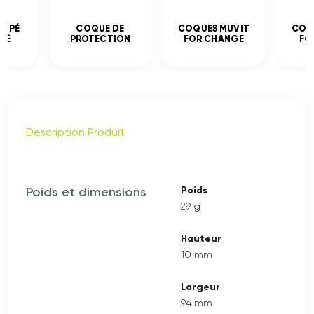
EMPÉ
COQUE DE
COQUES MUVIT
COQ
CÉ
PROTECTION
FOR CHANGE
FO
Description Produit
Poids et dimensions
Poids
29 g
Hauteur
10 mm
Largeur
94 mm