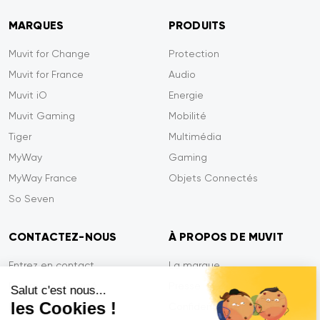
MARQUES
PRODUITS
Muvit for Change
Protection
Muvit for France
Audio
Muvit iO
Energie
Muvit Gaming
Mobilité
Tiger
Multimédia
MyWay
Gaming
MyWay France
Objets Connectés
So Seven
CONTACTEZ-NOUS
À PROPOS DE MUVIT
Entrez en contact
La marque
Paiement sécurisé
Presse
Salut c'est nous...
les Cookies !
Efficacité du service
Confidentialité