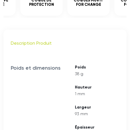
EMPÉ
COQUE DE
COQUES MUVIT
COQ
CÉ
PROTECTION
FOR CHANGE
FO
Description Produit
Poids et dimensions
Poids
38 g
Hauteur
1 mm
Largeur
93 mm
Épaisseur