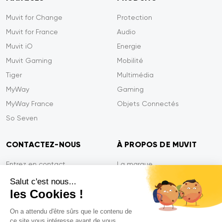
Muvit for Change
Protection
Muvit for France
Audio
Muvit iO
Energie
Muvit Gaming
Mobilité
Tiger
Multimédia
MyWay
Gaming
MyWay France
Objets Connectés
So Seven
CONTACTEZ-NOUS
À PROPOS DE MUVIT
Entrez en contact
La marque
Paiement sécurisé
Presse
Salut c'est nous...
les Cookies !
Efficacité du service
Confidentialité
Garantie Tiger
Contactez-nous
On a attendu d'être sûrs que le contenu de
ce site vous intéresse avant de vous
FAQ