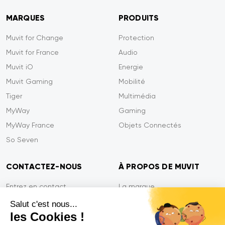
MARQUES
PRODUITS
Muvit for Change
Protection
Muvit for France
Audio
Muvit iO
Energie
Muvit Gaming
Mobilité
Tiger
Multimédia
MyWay
Gaming
MyWay France
Objets Connectés
So Seven
CONTACTEZ-NOUS
À PROPOS DE MUVIT
Entrez en contact
La marque
Paiement sécurisé
Presse
Salut c'est nous...
les Cookies !
Efficacité du service
Confidentialité