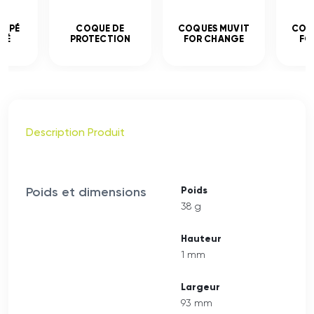
EMPÉ
COQUE DE
COQUES MUVIT
COQ
CÉ
PROTECTION
FOR CHANGE
FO
Description Produit
Poids et dimensions
Poids
38 g
Hauteur
1 mm
Largeur
93 mm