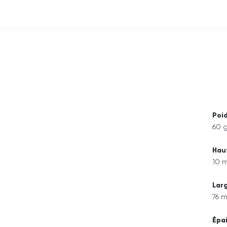
Poi
60 
Hau
10 
Lar
76 
Épa