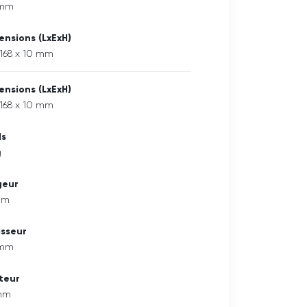
 mm
ensions (LxExH)
 168 x 10 mm
ensions (LxExH)
 168 x 10 mm
ds
g
geur
mm
isseur
 mm
teur
mm