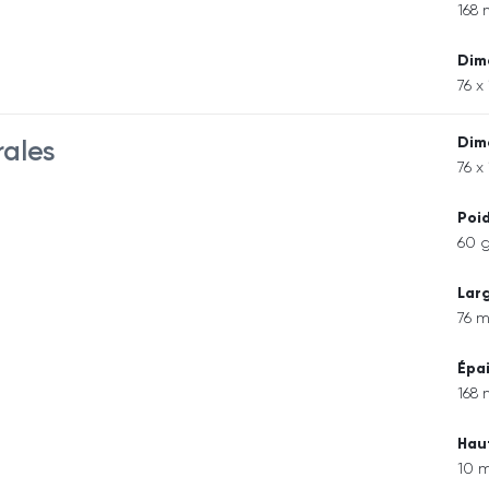
168
Dim
76 x
Dim
rales
76 x
Poi
60 
Lar
76 
Épa
168
Hau
10 