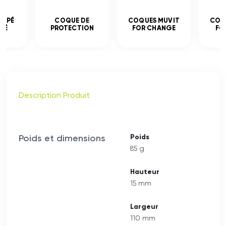
EMPÉ
COQUE DE
COQUES MUVIT
COQ
CÉ
PROTECTION
FOR CHANGE
FO
Description Produit
Poids et dimensions
Poids
85 g
Hauteur
15 mm
Largeur
110 mm