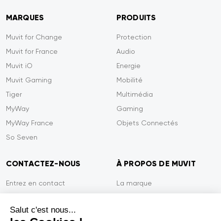
MARQUES
PRODUITS
Muvit for Change
Protection
Muvit for France
Audio
Muvit iO
Energie
Muvit Gaming
Mobilité
Tiger
Multimédia
MyWay
Gaming
MyWay France
Objets Connectés
So Seven
CONTACTEZ-NOUS
À PROPOS DE MUVIT
Entrez en contact
La marque
Paiement sécurisé
Presse
Salut c'est nous...
Efficacité du service
Confidentialité