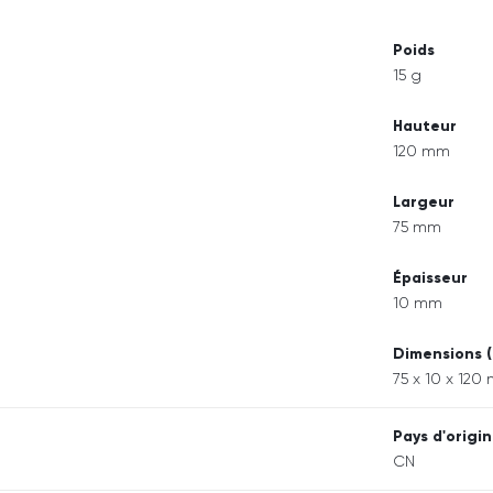
Poids
15 g
Hauteur
120 mm
Largeur
75 mm
Épaisseur
10 mm
Dimensions (
75 x 10 x 120
Pays d'origi
CN