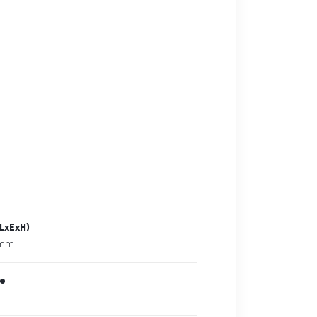
LxExH)
 mm
ne