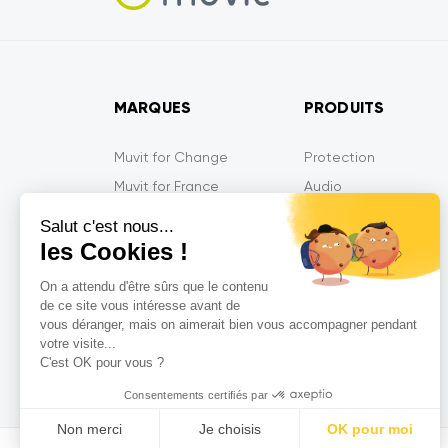
MARQUES
PRODUITS
Muvit for Change
Protection
Muvit for France
Audio
Muvit iO
Energie
Salut c'est nous...
Muvit Gaming
Mobilité
les Cookies !
Tiger
Multimédia
On a attendu d'être sûrs que le contenu
MyWay
Gaming
de ce site vous intéresse avant de
vous déranger, mais on aimerait bien vous accompagner pendant
MyWay France
Objets Connectés
votre visite...
So Seven
C'est OK pour vous ?
Consentements certifiés par
Non merci
Je choisis
OK pour moi