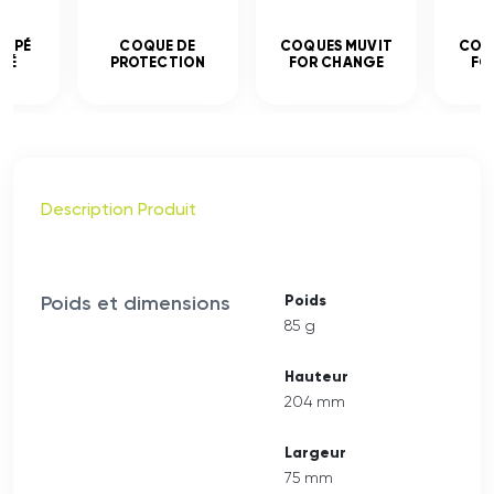
EMPÉ
COQUE DE
COQUES MUVIT
COQ
CÉ
PROTECTION
FOR CHANGE
FO
Description Produit
Poids et dimensions
Poids
85 g
Hauteur
204 mm
Largeur
75 mm