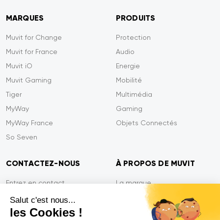
MARQUES
PRODUITS
Muvit for Change
Protection
Muvit for France
Audio
Muvit iO
Energie
Muvit Gaming
Mobilité
Tiger
Multimédia
MyWay
Gaming
MyWay France
Objets Connectés
So Seven
CONTACTEZ-NOUS
À PROPOS DE MUVIT
Entrez en contact
La marque
Paiement sécurisé
Presse
Salut c'est nous...
les Cookies !
Efficacité du service
Confidentialité