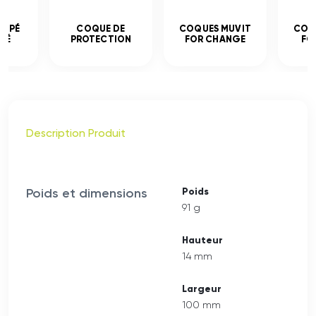
EMPÉ
COQUE DE
COQUES MUVIT
COQ
CÉ
PROTECTION
FOR CHANGE
FO
Description Produit
Poids et dimensions
Poids
91 g
Hauteur
14 mm
Largeur
100 mm