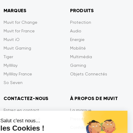
MARQUES
PRODUITS
Muvit for Change
Protection
Muvit for France
Audio
Muvit iO
Energie
Muvit Gaming
Mobilité
Tiger
Multimédia
MyWay
Gaming
MyWay France
Objets Connectés
So Seven
CONTACTEZ-NOUS
À PROPOS DE MUVIT
Entrez en contact
La marque
Paiement sécurisé
Presse
Salut c'est nous...
les Cookies !
Efficacité du service
Confidentialité