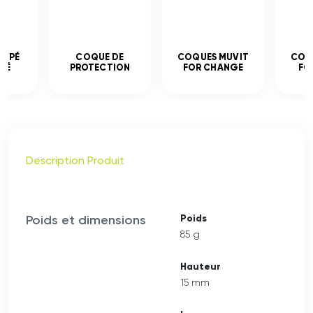
EMPÉ
COQUE DE
COQUES MUVIT
COQ
CÉ
PROTECTION
FOR CHANGE
FO
Description Produit
Poids et dimensions
Poids
85 g
Hauteur
15 mm