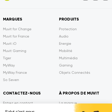
MARQUES
PRODUITS
Muvit for Change
Protection
Muvit for France
Audio
Muvit iO
Energie
Muvit Gaming
Mobilité
Tiger
Multimédia
MyWay
Gaming
MyWay France
Objets Connectés
So Seven
CONTACTEZ-NOUS
À PROPOS DE MUVIT
Entrez en contact
La marque
Paiement sécurisé
Presse
Salut c'est nous...