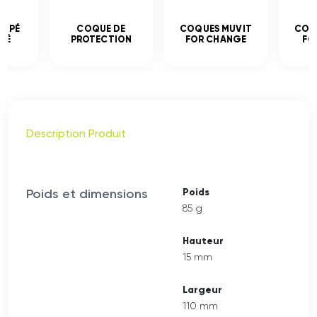
EMPÉ
COQUE DE
COQUES MUVIT
COQ
CÉ
PROTECTION
FOR CHANGE
FO
Description Produit
Poids et dimensions
Poids
85 g
Hauteur
15 mm
Largeur
110 mm