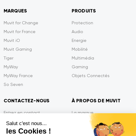
MARQUES
PRODUITS
Muvit for Change
Protection
Muvit for France
Audio
Muvit iO
Energie
Muvit Gaming
Mobilité
Tiger
Multimédia
MyWay
Gaming
MyWay France
Objets Connectés
So Seven
CONTACTEZ-NOUS
À PROPOS DE MUVIT
Entrez en contact
La marque
Paiement sécurisé
Presse
Salut c'est nous...
les Cookies !
Efficacité du service
Confidentialité