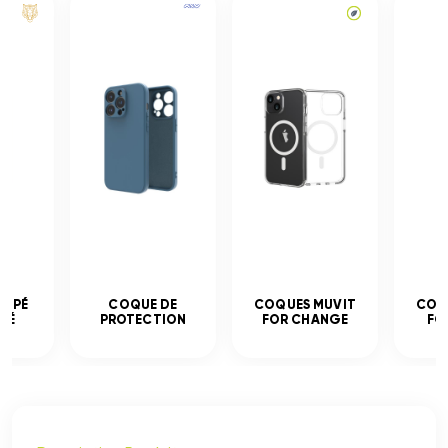
EMPÉ
COQUE DE
COQUES MUVIT
COQ
CÉ
PROTECTION
FOR CHANGE
FO