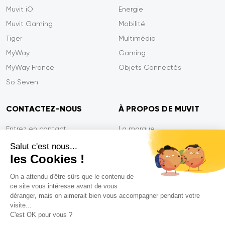
Muvit iO
Energie
Muvit Gaming
Mobilité
Tiger
Multimédia
MyWay
Gaming
MyWay France
Objets Connectés
So Seven
CONTACTEZ-NOUS
À PROPOS DE MUVIT
Entrez en contact
La marque
Paiement sécurisé
Presse
Salut c'est nous...
les Cookies !
Efficacité du service
Confidentialité
Garantie Tiger
Contactez-nous
On a attendu d'être sûrs que le contenu de
ce site vous intéresse avant de vous
FAQ
déranger, mais on aimerait bien vous accompagner pendant votre
visite...
C'est OK pour vous ?