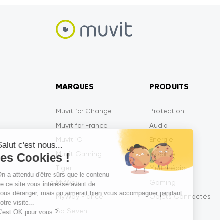
MARQUES
PRODUITS
Muvit for Change
Protection
Muvit for France
Audio
Muvit iO
Energie
Salut c'est nous...
Muvit Gaming
Mobilité
les Cookies !
Tiger
Multimédia
On a attendu d'être sûrs que le contenu
MyWay
Gaming
de ce site vous intéresse avant de
vous déranger, mais on aimerait bien vous accompagner pendant
MyWay France
Objets Connectés
votre visite...
So Seven
C'est OK pour vous ?