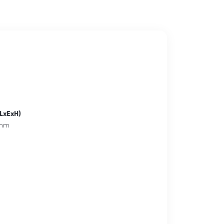
LxExH)
 mm