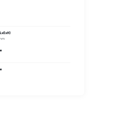
LxExH)
 mm
ne
ne