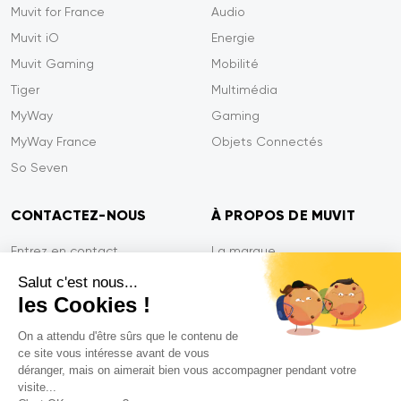
Muvit for France
Audio
Muvit iO
Energie
Muvit Gaming
Mobilité
Tiger
Multimédia
MyWay
Gaming
MyWay France
Objets Connectés
So Seven
CONTACTEZ-NOUS
À PROPOS DE MUVIT
Entrez en contact
La marque
Paiement sécurisé
Presse
Salut c'est nous...
les Cookies !
Efficacité du service
Confidentialité
Garantie Tiger
Contactez-nous
On a attendu d'être sûrs que le contenu de
ce site vous intéresse avant de vous
FAQ
déranger, mais on aimerait bien vous accompagner pendant votre
visite...