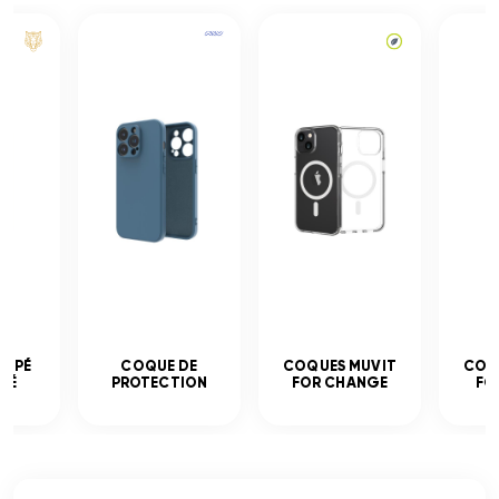
EMPÉ
COQUE DE
COQUES MUVIT
COQ
CÉ
PROTECTION
FOR CHANGE
FO