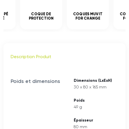
EMPÉ
COQUE DE
COQUES MUVIT
COQ
CÉ
PROTECTION
FOR CHANGE
FO
Description Produit
Poids et dimensions
Dimensions (LxExH)
30 x 80 x 165 mm
Poids
49 g
Épaisseur
80 mm