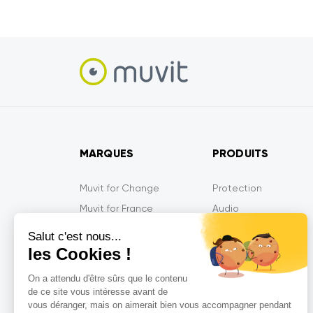
MARQUES
PRODUITS
Muvit for Change
Protection
Muvit for France
Audio
Muvit iO
Energie
Salut c'est nous...
Muvit Gaming
Mobilité
les Cookies !
Tiger
Multimédia
On a attendu d'être sûrs que le contenu
MyWay
Gaming
de ce site vous intéresse avant de
vous déranger, mais on aimerait bien vous accompagner pendant
MyWay France
Objets Connectés