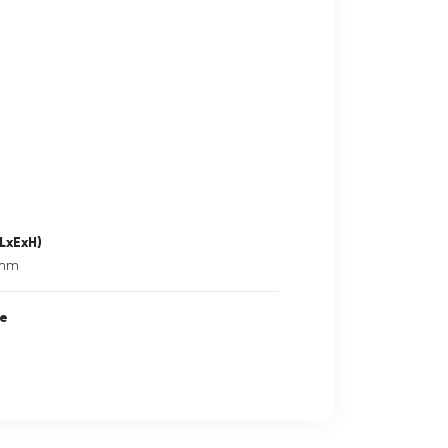
LxExH)
 mm
ne