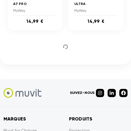
A7 PRO
ULTRA
MyWay
MyWay
14,99 €
14,99 €
SUIVEZ-NOUS
MARQUES
PRODUITS
Muvit for Change
Protection