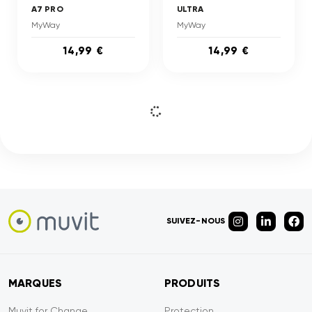
A7 PRO
ULTRA
MyWay
MyWay
14,99 €
14,99 €
SUIVEZ-NOUS
MARQUES
PRODUITS
Muvit for Change
Protection