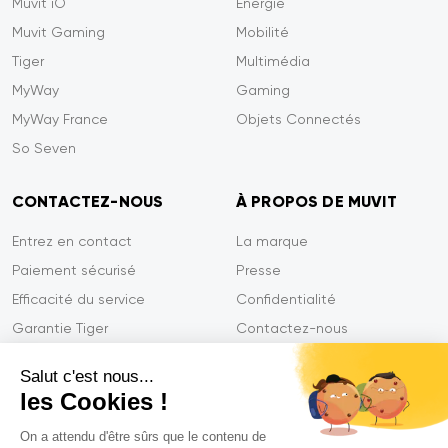
Muvit iO
Energie
Muvit Gaming
Mobilité
Tiger
Multimédia
MyWay
Gaming
MyWay France
Objets Connectés
So Seven
CONTACTEZ-NOUS
À PROPOS DE MUVIT
Entrez en contact
La marque
Paiement sécurisé
Presse
Efficacité du service
Confidentialité
Garantie Tiger
Contactez-nous
FAQ
Salut c'est nous...
les Cookies !
On a attendu d'être sûrs que le contenu de
Mentions légales