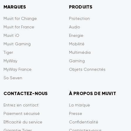
MARQUES
PRODUITS
Muvit for Change
Protection
Muvit for France
Audio
Muvit iO
Energie
Muvit Gaming
Mobilité
Tiger
Multimédia
MyWay
Gaming
MyWay France
Objets Connectés
So Seven
CONTACTEZ-NOUS
À PROPOS DE MUVIT
Entrez en contact
La marque
Paiement sécurisé
Presse
Efficacité du service
Confidentialité
Garantie Tiger
Contactez-nous