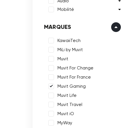
Audio
Mobilité
MARQUES
KawaiiTech
MiLi by Muvit
Muvit
Muvit For Change
Muvit For France
Muvit Gaming
Muvit Life
Muvit Travel
Muvit iO
MyWay