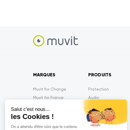
MARQUES
PRODUITS
Muvit for Change
Protection
Muvit for France
Audio
Muvit iO
Energie
Salut c'est nous...
Muvit Gaming
Mobilité
les Cookies !
Tiger
Multimédia
On a attendu d'être sûrs que le contenu