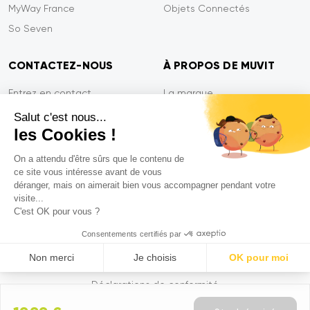
MyWay France
Objets Connectés
So Seven
CONTACTEZ-NOUS
À PROPOS DE MUVIT
Entrez en contact
La marque
Paiement sécurisé
Presse
Salut c'est nous...
les Cookies !
Efficacité du service
Confidentialité
Garantie Tiger
Contactez-nous
On a attendu d'être sûrs que le contenu de
ce site vous intéresse avant de vous
FAQ
déranger, mais on aimerait bien vous accompagner pendant votre
visite...
C'est OK pour vous ?
Mentions légales
Consentements certifiés par
CGVU
Non merci
Je choisis
OK pour moi
Politique de confidentialité
Axeptio consent
Plataforma de Gestión de Consentimiento: Personaliza tus Op
Déclarations de conformité
Nuestra plataforma te permite personalizar y gestionar tus ajus