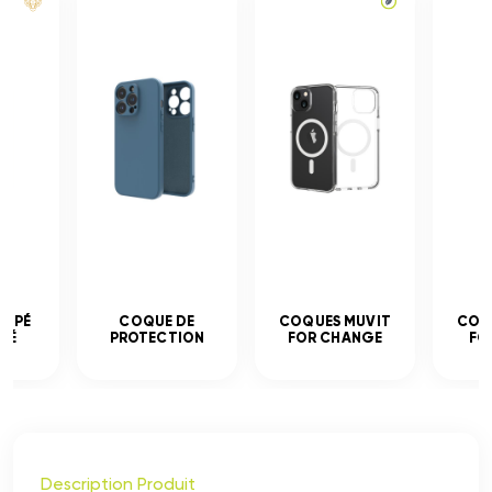
EMPÉ
COQUE DE
COQUES MUVIT
COQ
CÉ
PROTECTION
FOR CHANGE
FO
Description Produit