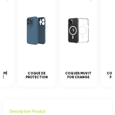
EMPÉ
COQUE DE
COQUES MUVIT
COQ
CÉ
PROTECTION
FOR CHANGE
FO
Description Produit