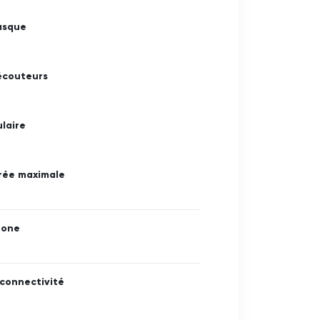
casque
écouteurs
laire
rée maximale
hone
connectivité