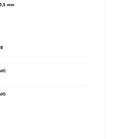
3,5 mm
SB
xH)
xH)