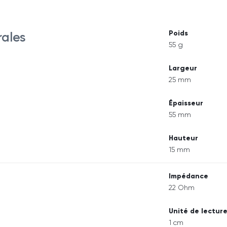
Poids
rales
55 g
Largeur
25 mm
Épaisseur
55 mm
Hauteur
15 mm
Impédance
22 Ohm
Unité de lectur
1 cm