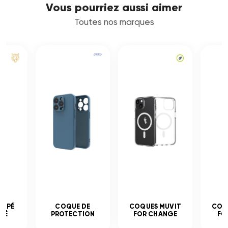
Vous pourriez aussi aimer
Toutes nos marques
EMPÉ
COQUE DE
COQUES MUVIT
COQ
CÉ
PROTECTION
FOR CHANGE
FO