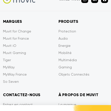
MARQUES
PRODUITS
Muvit for Change
Protection
Muvit for France
Audio
Muvit iO
Energie
Muvit Gaming
Mobilité
Tiger
Multimédia
MyWay
Gaming
MyWay France
Objets Connectés
So Seven
CONTACTEZ-NOUS
À PROPOS DE MUVIT
Entrez en contact
La marque