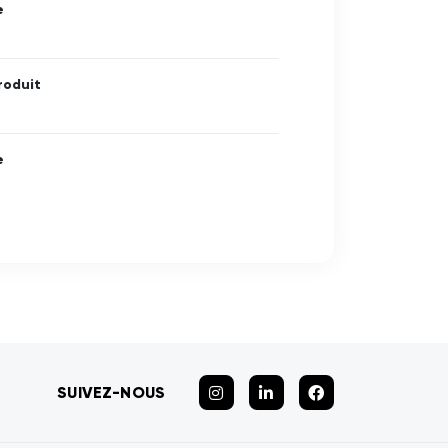
e
roduit
e
SUIVEZ-NOUS