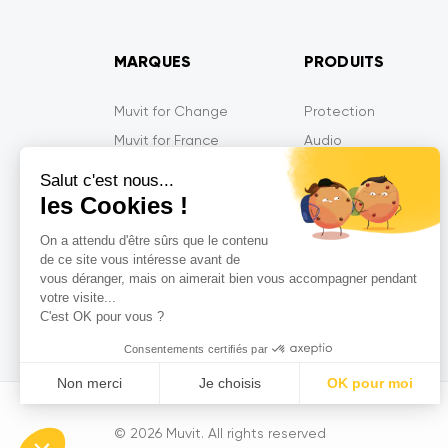
MARQUES
PRODUITS
Muvit for Change
Protection
Muvit for France
Audio
Muvit iO
Energie
Salut c'est nous...
Muvit Gaming
Mobilité
les Cookies !
Tiger
Multimédia
On a attendu d'être sûrs que le contenu
MyWay
Gaming
de ce site vous intéresse avant de
vous déranger, mais on aimerait bien vous accompagner pendant
MyWay France
Objets Connectés
votre visite...
So Seven
C'est OK pour vous ?
Consentements certifiés par
Non merci
Je choisis
OK pour moi
Axeptio consent
Plataforma de Gestión de Consentimiento: Personaliza tus 
© 2026 Muvit. All rights reserved