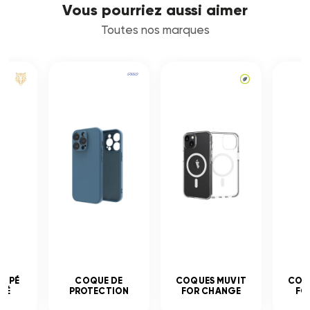
Vous pourriez aussi aimer
Toutes nos marques
EMPÉ
COQUE DE
COQUES MUVIT
COQ
CÉ
PROTECTION
FOR CHANGE
FO