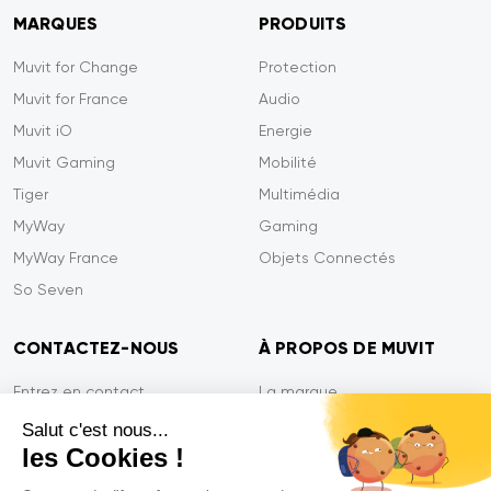
MARQUES
PRODUITS
Muvit for Change
Protection
Muvit for France
Audio
Muvit iO
Energie
Muvit Gaming
Mobilité
Tiger
Multimédia
MyWay
Gaming
MyWay France
Objets Connectés
So Seven
CONTACTEZ-NOUS
À PROPOS DE MUVIT
Entrez en contact
La marque
Paiement sécurisé
Presse
Salut c'est nous...
les Cookies !
Efficacité du service
Confidentialité
Garantie Tiger
Contactez-nous