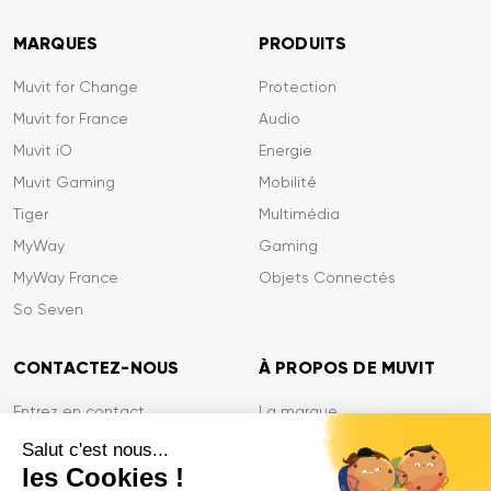
MARQUES
PRODUITS
Muvit for Change
Protection
Muvit for France
Audio
Muvit iO
Energie
Muvit Gaming
Mobilité
Tiger
Multimédia
MyWay
Gaming
MyWay France
Objets Connectés
So Seven
CONTACTEZ-NOUS
À PROPOS DE MUVIT
Entrez en contact
La marque
Paiement sécurisé
Presse
Salut c'est nous...
les Cookies !
Efficacité du service
Confidentialité