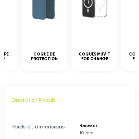
EMPÉ
COQUE DE
COQUES MUVIT
COQ
CÉ
PROTECTION
FOR CHANGE
FO
Description Produit
Poids et dimensions
Hauteur
10 mm