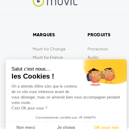
MARQUES
PRODUITS
Muvit for Change
Protection
Muvit for France
Audio
Muvit iO
Energie
Salut c'est nous...
Muvit Gaming
Mobilité
les Cookies !
Tiger
Multimédia
On a attendu d'être sûrs que le contenu
MyWay
Gaming
de ce site vous intéresse avant de
vous déranger, mais on aimerait bien vous accompagner pendant
MyWay France
Objets Connectés
votre visite...
So Seven
C'est OK pour vous ?
Consentements certifiés par
Non merci
Je choisis
OK pour moi