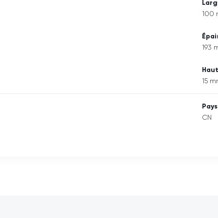
Larg
100
Épai
193
Hau
15 
Pays
CN