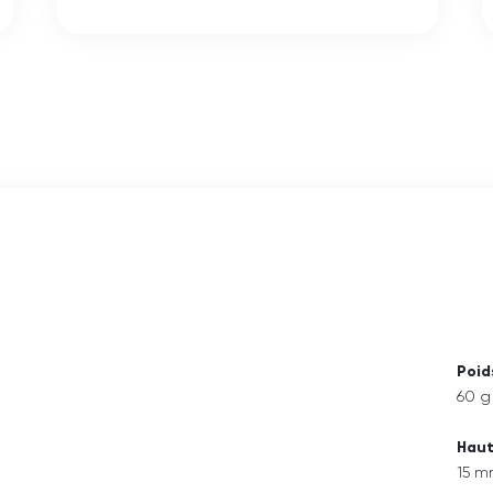
Poid
60 g
Hau
15 