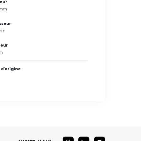
eur
 mm
sseur
 mm
teur
mm
 d'origine