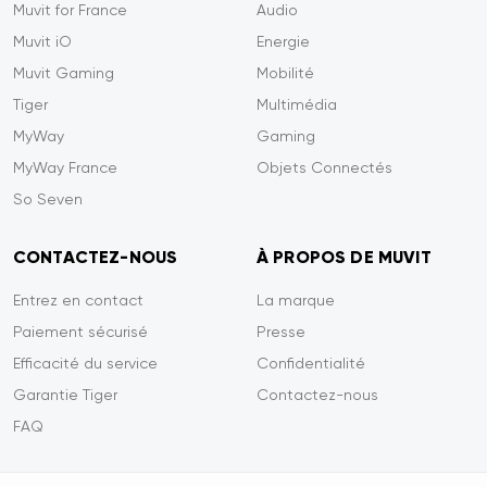
Muvit for France
Audio
Muvit iO
Energie
Muvit Gaming
Mobilité
Tiger
Multimédia
MyWay
Gaming
MyWay France
Objets Connectés
So Seven
CONTACTEZ-NOUS
À PROPOS DE MUVIT
Entrez en contact
La marque
Paiement sécurisé
Presse
Efficacité du service
Confidentialité
Garantie Tiger
Contactez-nous
FAQ
lut c'est nous...
es Cookies !