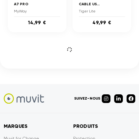
A7 PRO
CABLE US...
MyWay
Tiger Lite
14,99 €
49,99 €
SUIVEZ-NOUS
MARQUES
PRODUITS
Muvit for Change
Protection